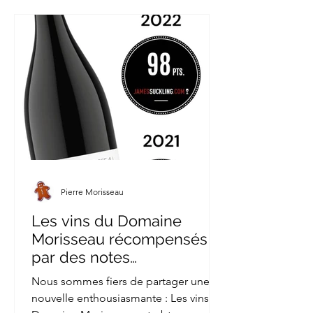
Pierre Morisseau
Les vins du Domaine
Morisseau récompensés
par des notes
exceptionnelles de James
Nous sommes fiers de partager une