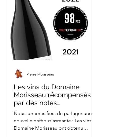
Pierre Morisseau
Les vins du Domaine
Morisseau récompensés
par des notes
exceptionnelles de James
Nous sommes fiers de partager une
Suckling
nouvelle enthousiasmante : Les vins du