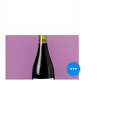
Domaine Morisseau ont obtenu
d’excellentes notes du célèbre...
Pierre Morisseau